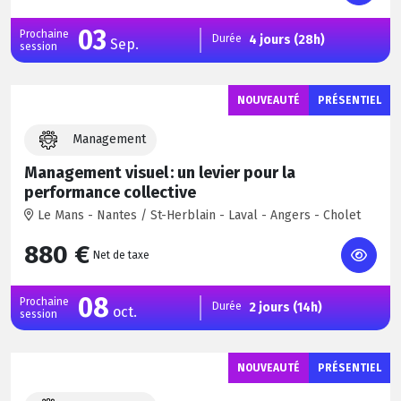
03
Prochaine
Durée
4 jours (28h)
Sep.
session
NOUVEAUTÉ
PRÉSENTIEL
Management
Management visuel : un levier pour la
performance collective
Le Mans - Nantes / St-Herblain - Laval - Angers - Cholet
880 €
Net de taxe
08
Prochaine
Durée
2 jours (14h)
oct.
session
NOUVEAUTÉ
PRÉSENTIEL