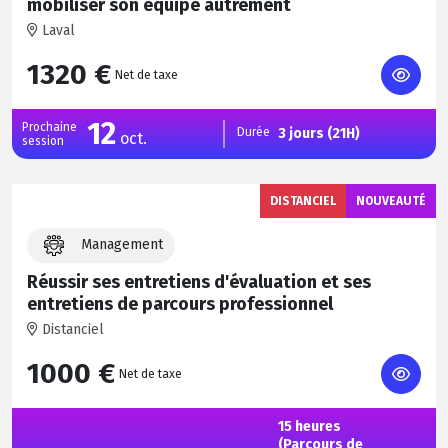
mobiliser son équipe autrement
Laval
1320 €
Net de taxe
12
Prochaine
Durée
3 jours (21H)
oct.
session
DISTANCIEL
NOUVEAUTÉ
Management
Réussir ses entretiens d'évaluation et ses
entretiens de parcours professionnel
Distanciel
1000 €
Net de taxe
15 heures
(Parcours de