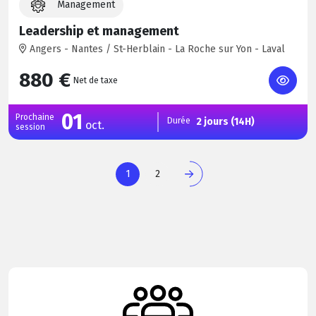
Management
Leadership et management
Angers - Nantes / St-Herblain - La Roche sur Yon - Laval
880 €
Net de taxe
01
Prochaine
Durée
2 jours (14H)
oct.
session
1
2
Page
Page
courante