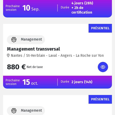
4 jours (28h)
10
Prochaine
Durée
+ 2h de
Sep.
session
certification
PRÉSENTIEL
Management
Management transversal
Nantes / St-Herblain - Laval - Angers - La Roche sur Yon
880 €
Net de taxe
15
Prochaine
Durée
2 jours (14h)
oct.
session
PRÉSENTIEL
Management