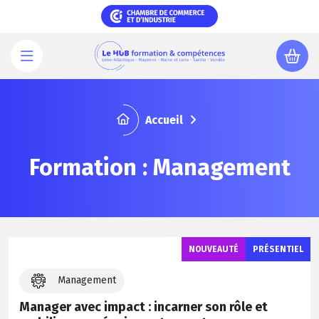
Aller
au
contenu
principal
Accueil
Formation : Management
NOUVEAUTÉ
PRÉSENTIEL
Management
Manager avec impact : incarner son rôle et