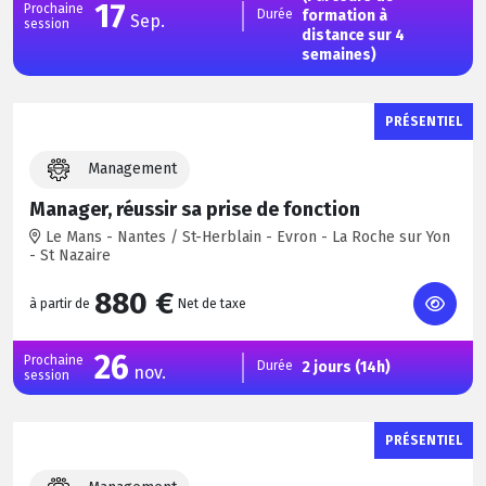
17
Prochaine
Durée
formation à
Sep.
session
distance sur 4
semaines)
PRÉSENTIEL
Management
Manager, réussir sa prise de fonction
Le Mans - Nantes / St-Herblain - Evron - La Roche sur Yon
- St Nazaire
880 €
à partir de
Net de taxe
26
Prochaine
Durée
2 jours (14h)
nov.
session
PRÉSENTIEL