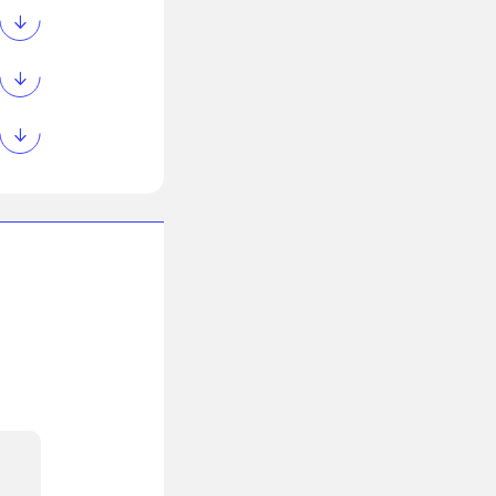
ces
s