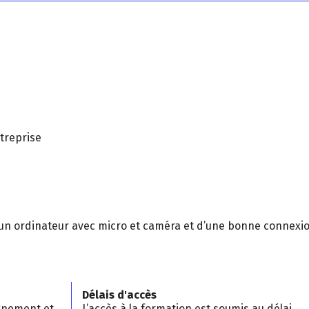
treprise
 d’un ordinateur avec micro et caméra et d’une bonne connexi
Délais d'accès
gnement et
L’accès à la formation est soumis au délai