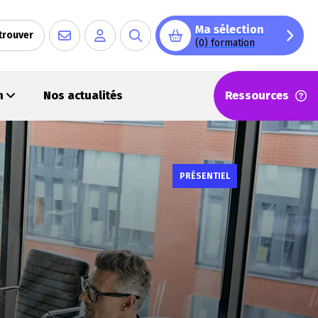
Ma sélection
trouver
(0) formation
on
Nos actualités
Ressources
PRÉSENTIEL