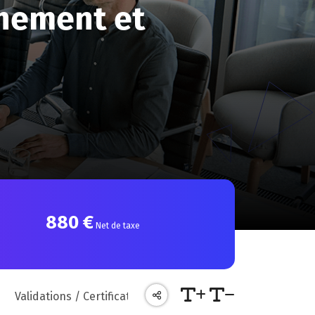
nement et
880 €
Net de taxe
s
Validations / Certifications