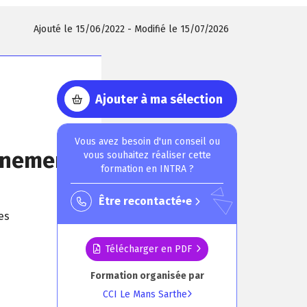
Ajouté le 15/06/2022 - Modifié le 15/07/2026
Ajouter à ma sélection
Vous avez besoin d'un conseil ou
gnement
vous souhaitez réaliser cette
formation en INTRA ?
Être recontacté•e
es
Télécharger en PDF
Formation organisée par
CCI Le Mans Sarthe