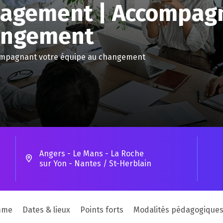
nagement | Accompag
angement
compagnant votre équipe au changement
Angers - Le Mans - La Roche
sur Yon - Nantes / St-Herblain
mme
Dates & lieux
Points forts
Modalités pédagogique