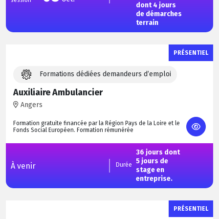
session
dont 4 jours
de démarches
terrain
PRÉSENTIEL
Formations dédiées demandeurs d’emploi
Auxiliaire Ambulancier
Angers
Formation gratuite financée par la Région Pays de la Loire et le
Fonds Social Européen. Formation rémunérée
36 jours dont
5 jours de
À venir
Durée
stage en
entreprise.
PRÉSENTIEL