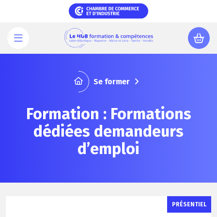
Aller
au
contenu
principal
Se former
Formation : Formations
dédiées demandeurs
d’emploi
PRÉSENTIEL