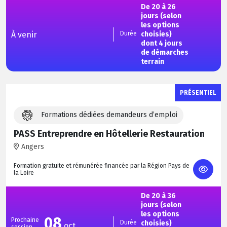
De 20 à 26
jours (selon
les options
À venir
Durée
choisies)
dont 4 jours
de démarches
terrain
PRÉSENTIEL
Formations dédiées demandeurs d’emploi
PASS Entreprendre en Hôtellerie Restauration
Angers
Formation gratuite et rémunérée financée par la Région Pays de
la Loire
De 20 à 36
jours (selon
les options
08
Prochaine
Durée
choisies)
oct.