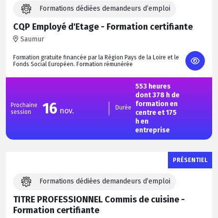
Formations dédiées demandeurs d’emploi
CQP Employé d'Etage - Formation certifiante
Saumur
Formation gratuite financée par la Région Pays de la Loire et le
Fonds Social Européen. Formation rémunérée
553 heures
dont 378 h de
16
formation en
Prochaine
Durée
nov.
session
centre et 175
h en
entreprise
PRÉSENTIEL
Formations dédiées demandeurs d’emploi
TITRE PROFESSIONNEL Commis de cuisine -
Formation certifiante