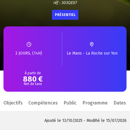
réf : 303QE07
PRÉSENTIEL
2 JOURS, (14H)
Le Mans - La Roche sur Yon
À partir de
880 €
Net de taxe
Objectifs
Compétences
Public
Programme
Dates &
Ajouté le 13/10/2025 - Modifié le 15/07/2026