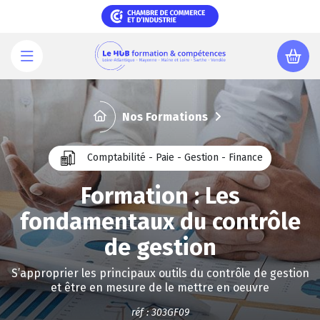
Aller
au
contenu
principal
Nos Formations
Comptabilité - Paie - Gestion - Finance
Formation : Les
fondamentaux du contrôle
de gestion
S’approprier les principaux outils du contrôle de gestion
et être en mesure de le mettre en oeuvre
réf : 303GF09