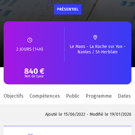
PRÉSENTIEL
Le Mans - La Roche sur Yon -
2 JOURS (14H)
Nantes / St-Herblain
840 €
Net de taxe
Objectifs
Compétences
Public
Programme
Dates &
Ajouté le 15/06/2022 - Modifié le 19/01/2026